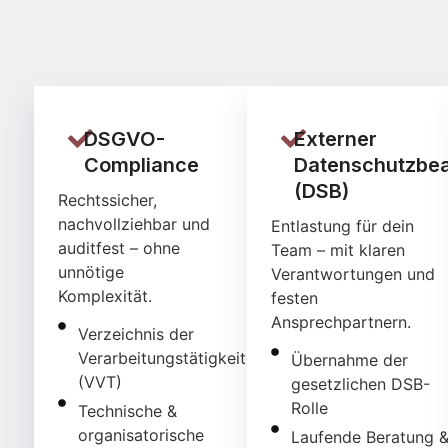
DSGVO-
Externer
Compliance
Datenschutzbea
(DSB)
Rechtssicher,
nachvollziehbar und
Entlastung für dein
auditfest – ohne
Team – mit klaren
unnötige
Verantwortungen und
Komplexität.
festen
Ansprechpartnern.
Verzeichnis der
Verarbeitungstätigkeiten
Übernahme der
(VVT)
gesetzlichen DSB-
Rolle
Technische &
organisatorische
Laufende Beratung 