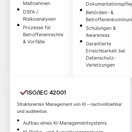
Maßnahmen
Dokumentationspfle
DSFA /
Behörden- &
Risikoanalysen
Betroffenenkommuni
Prozesse für
Schulungen &
Betroffenenrechte
Awareness
& Vorfälle
Garantierte
Erreichbarkeit bei
Datenschutz-
Verletzungen
ISO/IEC 42001
Strukturiertes Management von KI – nachvollziehbar
und auditierbar.
Aufbau eines KI-Managementsystems
KI-Risiko- und Auswirkungsanalysen