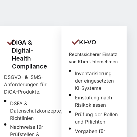
KI-VO
DiGA &
Digital-
Rechtssicherer Einsatz
Health
von KI im Unternehmen.
Compliance
Inventarisierung
DSGVO- & ISMS-
der eingesetzten
Anforderungen für
KI-Systeme
DiGA-Produkte.
Einstufung nach
DSFA &
Risikoklassen
Datenschutzkonzepte,
Prüfung der Rollen
Richtlinien
und Pflichten
Nachweise für
Vorgaben für
Prüfstellen &