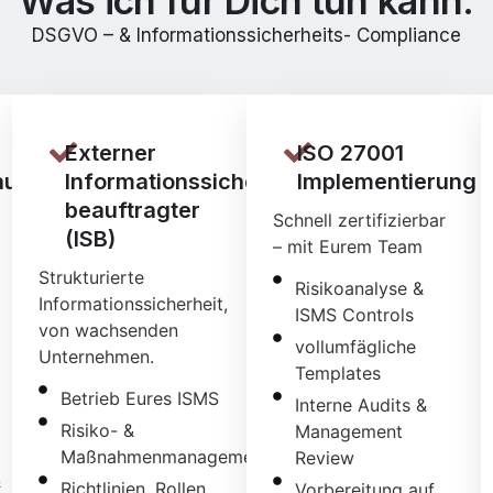
Was ich für Dich tun kann:
DSGVO – & Informationssicherheits- Compliance
Externer
ISO 27001
uftragter
Informationssicherheits-
Implementierung
beauftragter
Schnell zertifizierbar
(ISB)
– mit Eurem Team
Strukturierte
Risikoanalyse &
Informationssicherheit,
ISMS Controls
von wachsenden
vollumfägliche
Unternehmen.
Templates
Betrieb Eures ISMS
Interne Audits &
Risiko- &
Management
Maßnahmenmanagement
Review
&
Richtlinien, Rollen
Vorbereitung auf